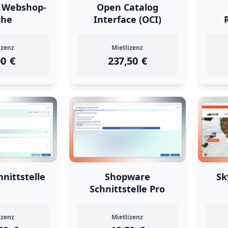
e Webshop-
Open Catalog
che
Interface (OCI)
izenz
Mietlizenz
00
instock
Return Policy
€
237,50
instock
Return Policy
€
Returns are
not accepted
for this product.
Returns are
not accepted
hnittstelle
Shopware
Sk
Schnittstelle Pro
izenz
Mietlizenz