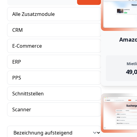
Alle Zusatzmodule
CRM
Amazo
E-Commerce
Das AmazonPa
ERP
Mietl
49,
PPS
Schnittstellen
Scanner
Sortierung