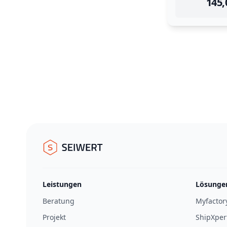
145,
Footer
Seiwert GmbH
Leistungen
Lösunge
Beratung
Myfactor
Projekt
ShipXper