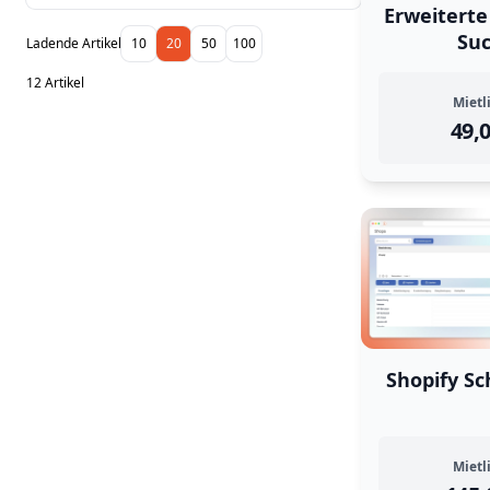
Erweitert
Su
Ladende Artikel
10
20
50
100
12 Artikel
Mietl
49,
Shopify Sc
Mietl