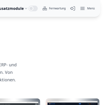
System Mode
Dark Mode
Light Mode
usatzmodule
Fernwartung
Menü
Fernwartung
Menü öffnen
 ERP- und
n. Von
ktionen.