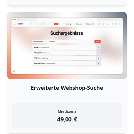
Erweiterte Webshop-Suche
Mietlizenz
49,00
instock
Return Policy
€
Returns are
not accepted
for