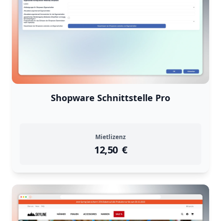
Shopware Schnittstelle Pro
Mietlizenz
12,50
instock
Return Policy
€
Returns are
not accepted
for