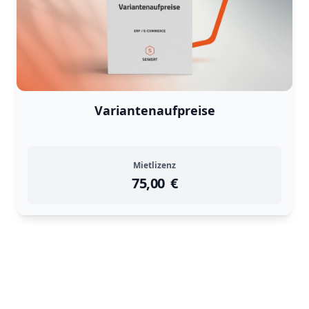
Variantenaufpreise
Mietlizenz
75,00
instock
Return Policy
€
Returns are
not accepted
for