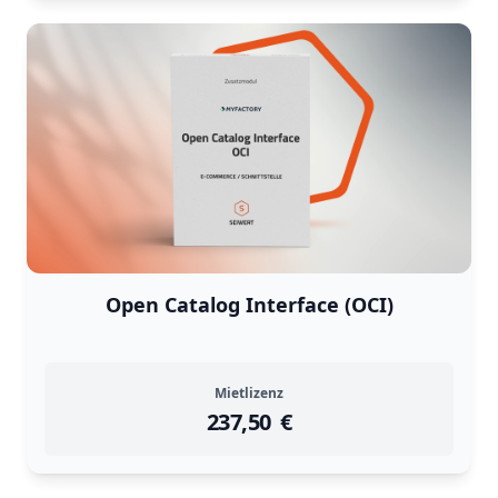
Open Catalog Interface (OCI)
Mietlizenz
237,50
instock
Return Policy
€
Returns are
not accepted
for