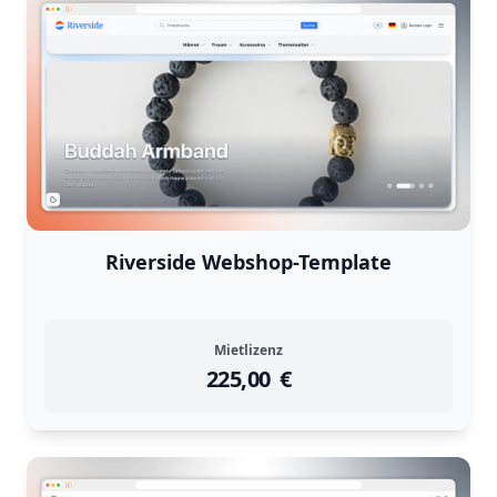
Riverside Webshop-Template
Mietlizenz
225,00
instock
Return Policy
€
Returns are
not accepted
for