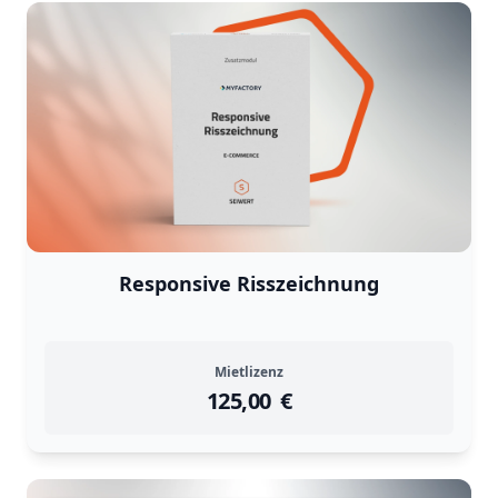
Responsive Risszeichnung
Mietlizenz
125,00
instock
Return Policy
€
Returns are
not accepted
for