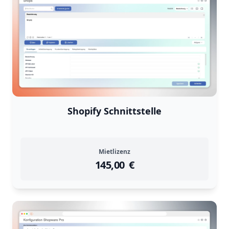
Shopify Schnittstelle
Mietlizenz
145,00
instock
Return Policy
€
Returns are
not accepted
for