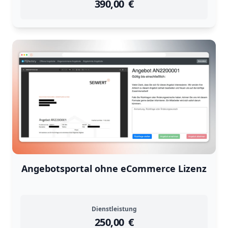
390,00
instock
Return Policy
€
Returns are
not accepted
for
Angebotsportal ohne eCommerce Lizenz
Dienstleistung
250,00
instock
Return Policy
€