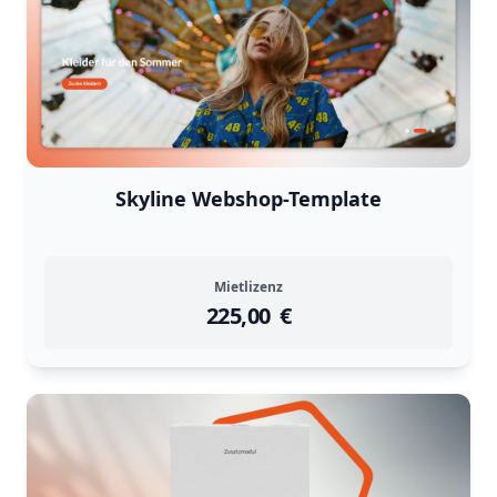
Skyline Webshop-Template
Mietlizenz
225,00
instock
Return Policy
€
Returns are
not accepted
for