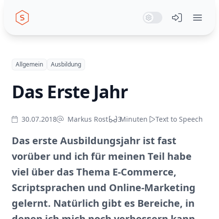
Seiwert GmbH
System Mode
Dark Mode
Light Mode
Menü öffn
Allgemein
Ausbildung
Das Erste Jahr
30.07.2018
Markus Rost
3
Minuten
Text to Speech
Das erste Ausbildungsjahr ist fast
vorüber und ich für meinen Teil habe
viel über das Thema E-Commerce,
Scriptsprachen und Online-Marketing
gelernt. Natürlich gibt es Bereiche, in
denen ich mich noch verbessern kann.