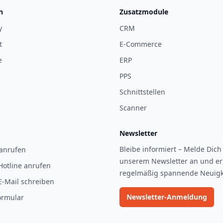
n
Zusatzmodule
y
CRM
t
E-Commerce
e
ERP
PPS
Schnittstellen
Scanner
Newsletter
Bleibe informiert – Melde Dich 
 anrufen
unserem Newsletter an und er
Hotline anrufen
regelmäßig spannende Neuigk
E-Mail schreiben
Newsletter-Anmeldung
ormular