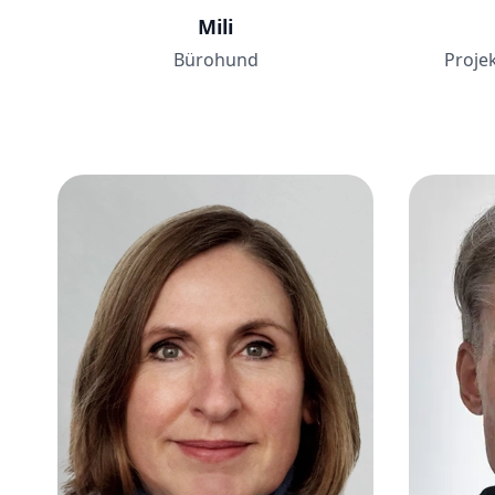
Mili
Bürohund
Proje