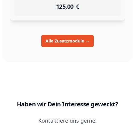
125,00
instock
Return Policy
€
Returns are
not accepted
for this product.
Alle Zusatzmodule
→
Haben wir Dein Interesse geweckt?
Kontaktiere uns gerne!