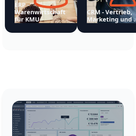
ERP -
Warenwirtschaft
CRM - Vertrieb,
für KMU
Marketing und ..