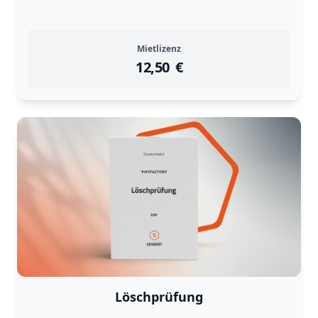
Mietlizenz
12,50
instock
Return Policy
€
Returns are
not accepted
for
Löschprüfung