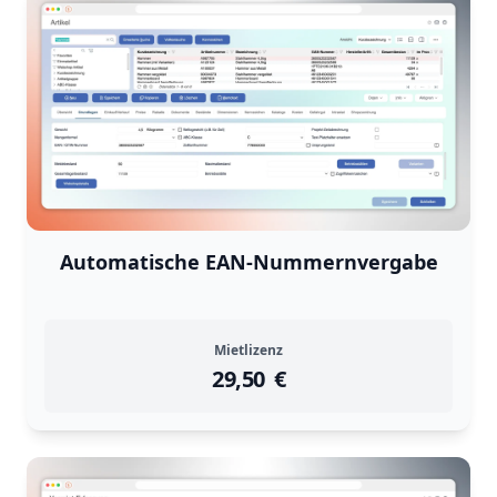
Automatische EAN-Nummernvergabe
Mietlizenz
29,50
instock
Return Policy
€
Returns are
not accepted
for