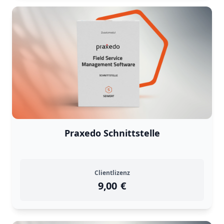
Praxedo Schnittstelle
Clientlizenz
9,00
instock
Return Policy
€
Returns are
not accepted
for