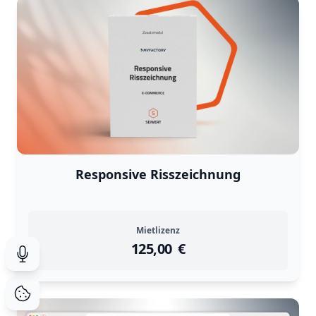
Responsive Risszeichnung
Mietlizenz
125,00
instock
Return Policy
€
Returns are
not accepted
for
Suche durch Spracheingabe