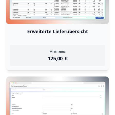
Erweiterte Lieferübersicht
Mietlizenz
125,00
instock
Return Policy
€
Returns are
not accepted
for