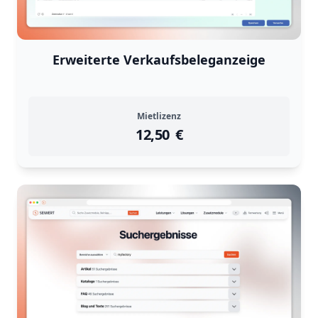
Erweiterte Verkaufsbeleganzeige
Mietlizenz
12,50
instock
Return Policy
€
Returns are
not accepted
for