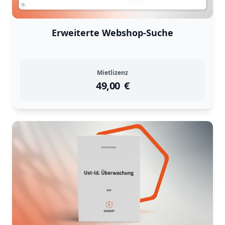
Erweiterte Webshop-Suche
Mietlizenz
49,00
instock
Return Policy
€
Returns are
not accepted
for