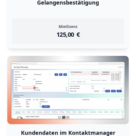
Gelangensbestätigung
Mietlizenz
125,00
instock
Return Policy
€
Returns are
not accepted
for
Kundendaten im Kontaktmanager