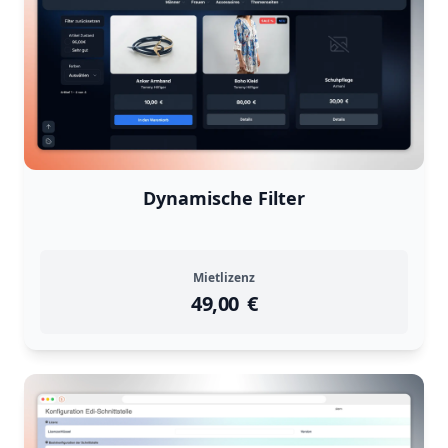
Dynamische Filter
Mietlizenz
49,00
instock
Return Policy
€
Returns are
not accepted
for