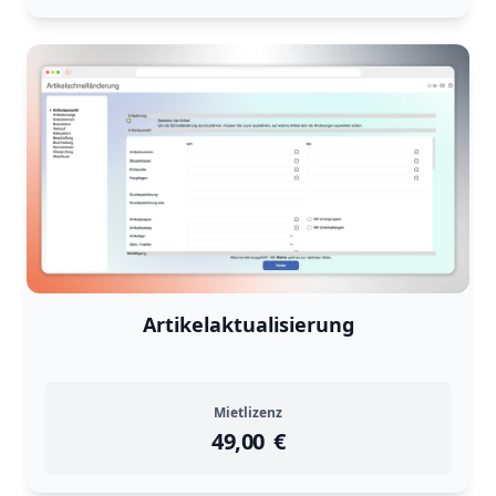
Artikelaktualisierung
Mietlizenz
49,00
instock
Return Policy
€
Returns are
not accepted
for