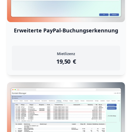
Erweiterte PayPal-Buchungserkennung
Mietlizenz
19,50
instock
Return Policy
€
Returns are
not accepted
for