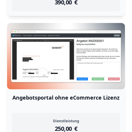
390,00
instock
Return Policy
€
Returns are
not accepted
for
Angebotsportal ohne eCommerce Lizenz
Dienstleistung
250,00
instock
Return Policy
€