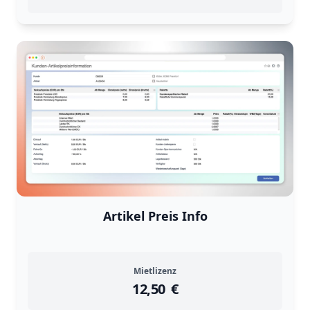
Returns are
not accepted
for
Artikel Preis Info
Mietlizenz
12,50
instock
Return Policy
€
Returns are
not accepted
for