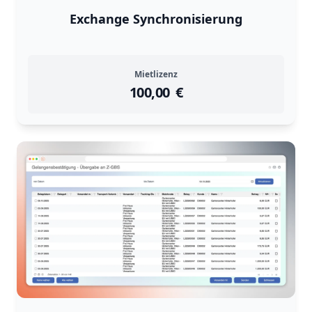
Exchange Synchronisierung
Mietlizenz
100,00
instock
Return Policy
€
Returns are
not accepted
for