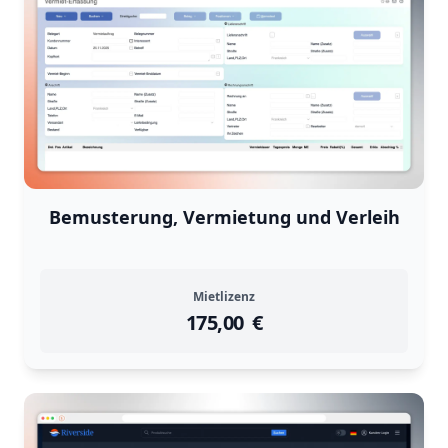
Bemusterung, Vermietung und Verleih
Mietlizenz
175,00
instock
Return Policy
€
Returns are
not accepted
for