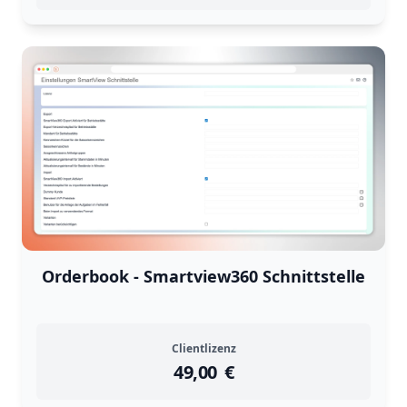
Returns are
not accepted
for
Orderbook - Smartview360 Schnittstelle
Clientlizenz
49,00
instock
Return Policy
€
Returns are
not accepted
for