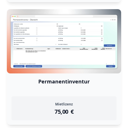
Permanentinventur
Mietlizenz
75,00
instock
Return Policy
€
Returns are
not accepted
for