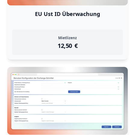
EU Ust ID Überwachung
Mietlizenz
12,50
instock
Return Policy
€
Returns are
not accepted
for