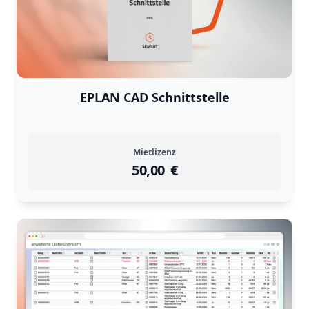
EPLAN CAD Schnittstelle
Mietlizenz
50,00
instock
Return Policy
€
Returns are
not accepted
for