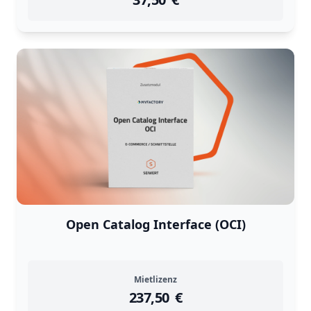
Returns are
not accepted
for
Open Catalog Interface (OCI)
Mietlizenz
237,50
instock
Return Policy
€