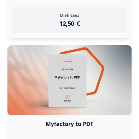
Mietlizenz
12,50
instock
Return Policy
€
Returns are
not accepted
for
Myfactory to PDF