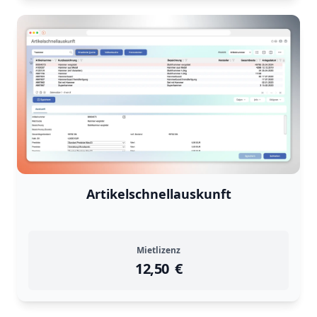
Artikelschnellauskunft
Mietlizenz
12,50
instock
Return Policy
€
Returns are
not accepted
for