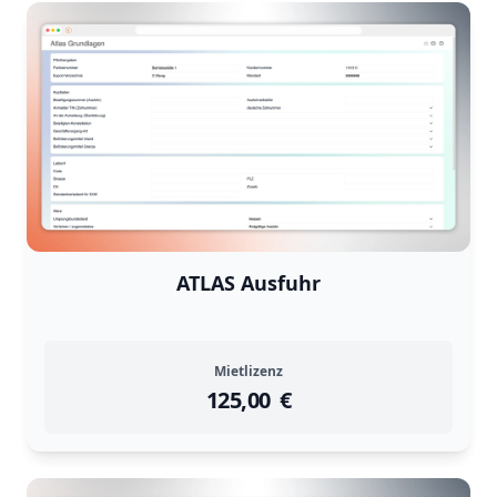
ATLAS Ausfuhr
Mietlizenz
125,00
instock
Return Policy
€
Returns are
not accepted
for