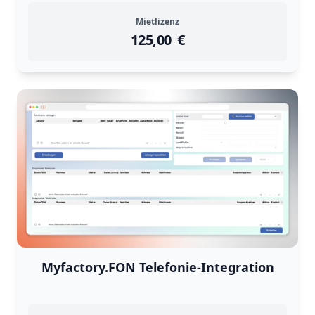
Mietlizenz
125,00
instock
Return Policy
€
Returns are
not accepted
for
Myfactory.FON Telefonie-Integration