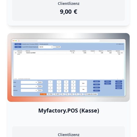
Clientlizenz
9,00
instock
Return Policy
€
Returns are
not accepted
for
Myfactory.POS (Kasse)
Clientlizenz