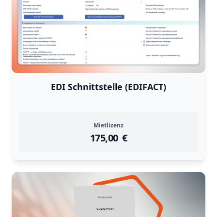
EDI Schnittstelle (EDIFACT)
Mietlizenz
175,00
instock
Return Policy
€
Returns are
not accepted
for