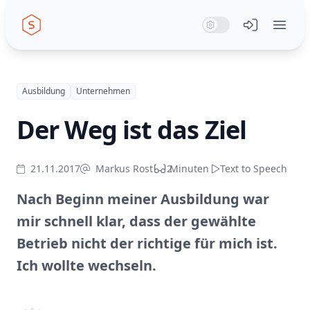
Seiwert GmbH
System Mode
Dark Mode
Light Mode
Menü öffn
Ausbildung
Unternehmen
Der Weg ist das Ziel
21.11.2017
Markus Rost
2
Minuten
Text to Speech
Nach Beginn meiner Ausbildung war
mir schnell klar, dass der gewählte
Betrieb nicht der richtige für mich ist.
Ich wollte wechseln.