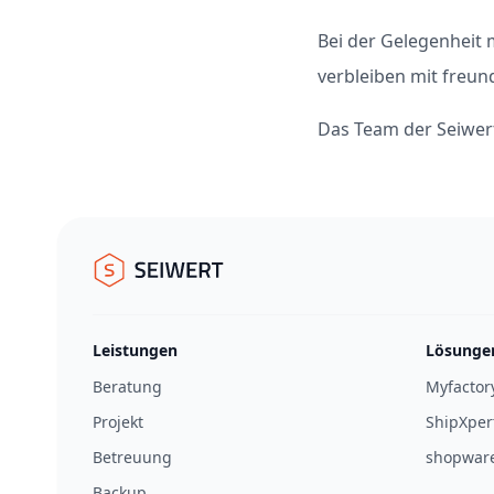
Bei der Gelegenheit
verbleiben mit freun
Das Team der Seiwe
Footer
Seiwert GmbH
Leistungen
Lösunge
Beratung
Myfactor
Projekt
ShipXper
Betreuung
shopwar
Backup