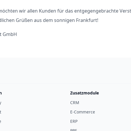
 möchten wir allen Kunden für das entgegengebrachte Ver
dlichen Grüßen aus dem sonnigen Frankfurt!
rt GmbH
n
Zusatzmodule
y
CRM
t
E-Commerce
e
ERP
PPS