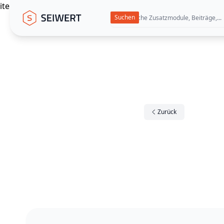
itemscope itemtype="https://schema.org/WebPage"
Seiwert GmbH
Zurück
Footer