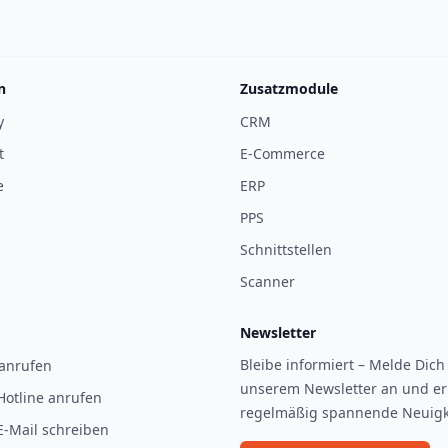
n
Zusatzmodule
y
CRM
t
E-Commerce
e
ERP
PPS
Schnittstellen
Scanner
Newsletter
Bleibe informiert – Melde Dich 
 anrufen
unserem Newsletter an und er
Hotline anrufen
regelmäßig spannende Neuigk
E-Mail schreiben