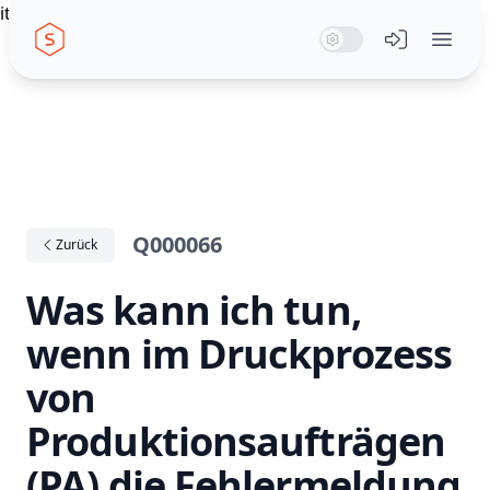
itemscope itemtype="https://schema.org/WebPage"
Seiwert GmbH
System Mode
Dark Mode
Light Mode
Menü öffn
Q000066
Zurück
Was kann ich tun,
wenn im Druckprozess
von
Produktionsaufträgen
(PA) die Fehlermeldung