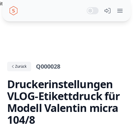
itemscope itemtype="https://schema.org/WebPage"
Seiwert GmbH
System Mode
Dark Mode
Light Mode
Menü öffn
Q000028
Zurück
Druckerinstellungen
VLOG-Etikettdruck für
Modell Valentin micra
104/8