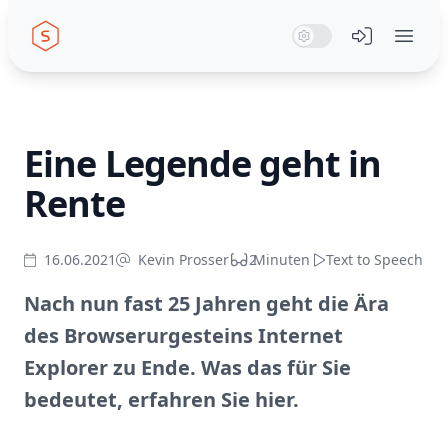
Seiwert GmbH
System Mode
Dark Mode
Light Mode
Menü öffn
Eine Legende geht in
Rente
16.06.2021
Kevin Prosser
2
Minuten
Text to Speech
Nach nun fast 25 Jahren geht die Ära
des Browserurgesteins Internet
Explorer zu Ende. Was das für Sie
bedeutet, erfahren Sie hier.