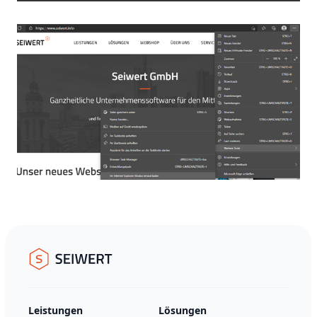
Footer
Seiwert GmbH
Leistungen
Lösungen