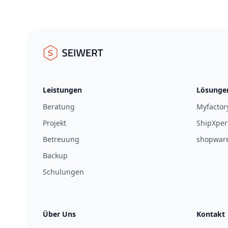
Footer
Seiwert GmbH
Leistungen
Lösunge
Beratung
Myfactor
Projekt
ShipXper
Betreuung
shopwar
Backup
Schulungen
Über Uns
Kontakt