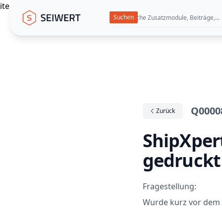
itemscope itemtype="https://schema.org/WebPage"
Seiwert GmbH
Q0000
Zurück
ShipXpert
gedruckt
Fragestellung:
Wurde kurz vor dem A