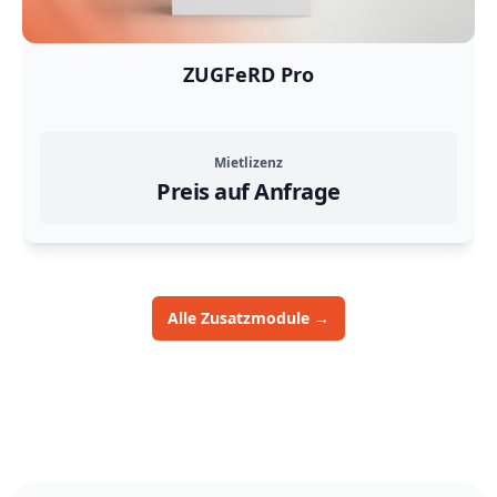
ZUGFeRD Pro
Mietlizenz
Preis auf Anfrage
or this product.
Alle Zusatzmodule
→
Footer