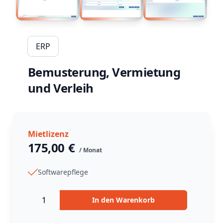
ERP
Bemusterung, Vermietung
und Verleih
Mietlizenz
175,00
€
/ Monat
in_stock
Return Policy
Softwarepflege
Returns are
not accepted
for this product.
Menge
In den Warenkorb