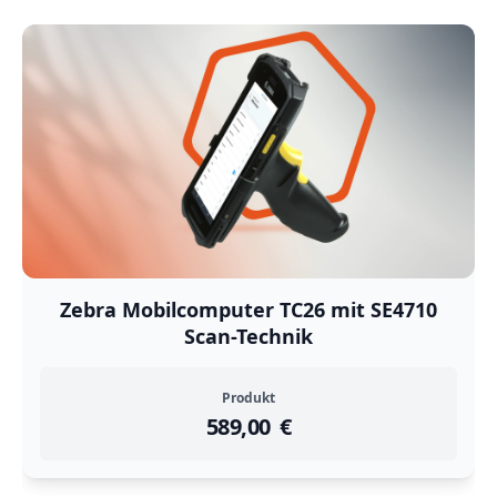
Zebra Mobilcomputer TC26 mit SE4710
Scan-Technik
Produkt
589,00
instock
Return Policy
€
or this product.
Returns are
not accepted
for