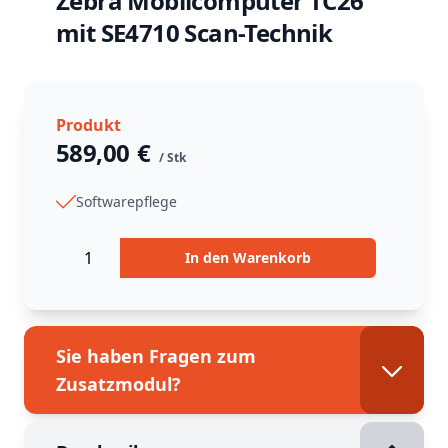
Zebra Mobilcomputer TC26
mit SE4710 Scan-Technik
Produkt
589,00
€
/ Stk
in_stock
Return Policy
Softwarepflege
Returns are
not accepted
for this product.
Menge
In den Warenkorb
Sie haben Fragen zum
Zusatzmodul?