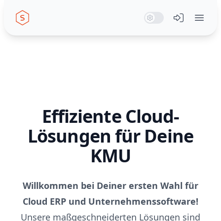
Seiwert GmbH
System Mode
Dark Mode
Light Mode
Menü öffn
Effiziente Cloud-
Lösungen für Deine
KMU
Willkommen bei Deiner ersten Wahl für
Cloud ERP und Unternehmenssoftware!
Unsere maßgeschneiderten Lösungen sind